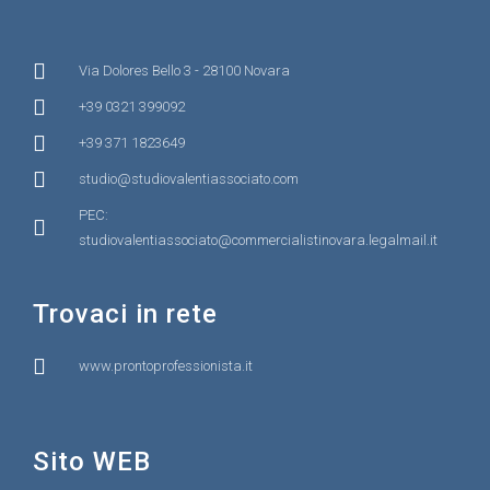
Via Dolores Bello 3 - 28100 Novara
+39 0321 399092
+39 371 1823649
studio@studiovalentiassociato.com
PEC:
studiovalentiassociato@commercialistinovara.legalmail.it
Trovaci in rete
www.prontoprofessionista.it
Sito WEB