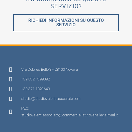
SERVIZIO?
RICHIEDI INFORMAZIONI SU QUESTO
SERVIZIO
Via Dolores Bello 3 - 28100 Novara
+39 0321 399092
+39 371 1823649
studio@studiovalentiassociato.com
PEC:
studiovalentiassociato@commercialistinovara.legalmail.it