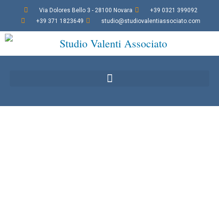
Via Dolores Bello 3 - 28100 Novara
+39 0321 399092
+39 371 1823649
studio@studiovalentiassociato.com
Consulenza Societaria
Forniamo ai clienti un servizio di
assistenza su
tutti gli aspetti del Diritto