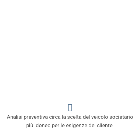
Societario
con particolare riguardo agli
adempimenti connessi alla normale
gestione societaria, in sede di
costituzione di varie tipologie di società e
nel caso di attività ordinarie e
straordinarie.
Analisi preventiva circa la scelta del veicolo societario
più idoneo per le esigenze del cliente.